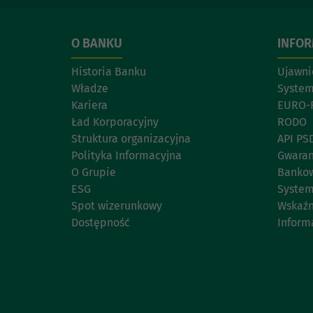
O BANKU
INFO
Historia Banku
Ujawni
Władze
System
Kariera
EURO-
Ład Korporacyjny
RODO
Struktura organizacyjna
API PS
Polityka Informacyjna
Gwaran
O Grupie
Bankow
ESG
System
Spot wizerunkowy
Wskaźn
Dostępność
Inform