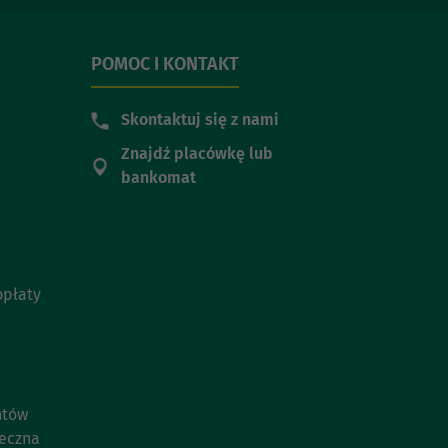
POMOC I KONTAKT
Skontaktuj się z nami
Znajdź placówkę lub
bankomat
opłaty
ntów
ieczna