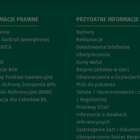
RMACJE PRAWNE
PRZYDATNE INFORMACJE
enia
Numery
 kontroli wewnętrznej
Reklamacje
FATCA
Doładowania telefonów
Ubezpieczenia
D2
Kursy walut
cje BGK
Bezpieczeństwo w sieci
y Fundusz Gwarancyjny
Obwieszczenia o licytacjach
 Ochrony Zrzeszenia BPS
Pliki do pobrania
iki Referencyjne (BMR)
Tabele / Oprocentowanie i 
acja dla Członków BS
/ Regulaminy
Przelewy Elixir
Informacje o stawkach
referencyjnych
Zastrzeganie kart i dokume
Ubezpieczenie Pakiet Bezp