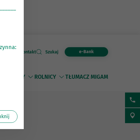
______
czynna:
e-Bank
Kontakt
Szukaj
I
FIRMY
ROLNICY
TŁUMACZ MIGAM
knij