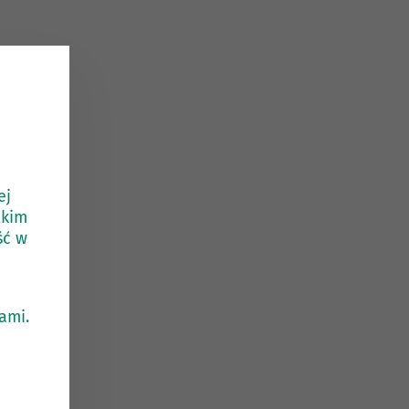
ej
tkim
ść w
ami.