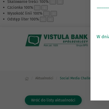
Skalowanie treści
100
%
_____
Czcionka
100
%
Wysokość linii
100
%
Odstęp liter
100
%
W dni
Aktualności
Social Media Challenge
Wróć do listy aktualności