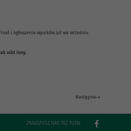
 Finał i ogłoszenie wyników już we wrześniu
ak nikt inny.
Następna
ZNAJDZIESZ NAS TEŻ TUTAJ