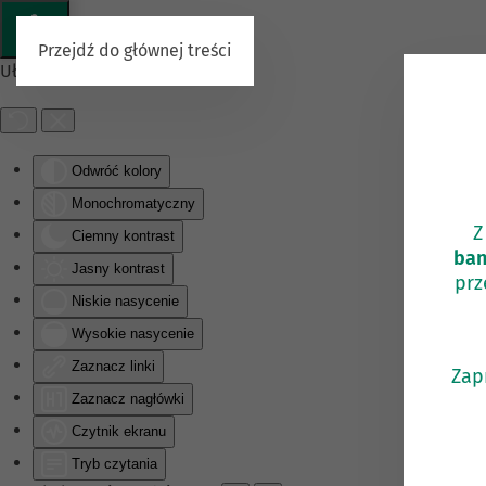
Przejdź do głównej treści
Ułatwienia dostępu
Odwróć kolory
Monochromatyczny
Z
Ciemny kontrast
ban
Jasny kontrast
prz
Niskie nasycenie
Wysokie nasycenie
Zaznacz linki
Zap
Zaznacz nagłówki
Czytnik ekranu
Tryb czytania