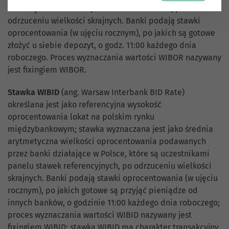
które są uczestnikami panelu stawek WIBOR, po
odrzuceniu wielkości skrajnych. Banki podają stawki
oprocentowania (w ujęciu rocznym), po jakich są gotowe
złożyć u siebie depozyt, o godz. 11:00 każdego dnia
roboczego. Proces wyznaczania wartości WIBOR nazywany
jest fixingiem WIBOR.
Stawka WIBID
(ang. Warsaw Interbank BID Rate)
określana jest jako referencyjna wysokość
oprocentowania lokat na polskim rynku
międzybankowym; stawka wyznaczana jest jako średnia
arytmetyczna wielkości oprocentowania podawanych
przez banki działające w Polsce, które są uczestnikami
panelu stawek referencyjnych, po odrzuceniu wielkości
skrajnych. Banki podają stawki oprocentowania (w ujęciu
rocznym), po jakich gotowe są przyjąć pieniądze od
innych banków, o godzinie 11:00 każdego dnia roboczego;
proces wyznaczania wartości WIBID nazywany jest
fixingiem WIBID; stawka WIBID ma charakter transakcyjny,