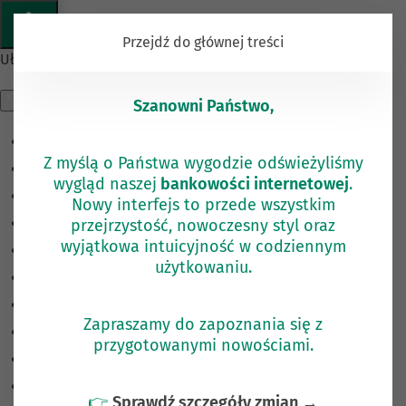
KOMUNIKAT
Przejdź do głównej treści
Ułatwienia dostępu
Szanowni Państwo,
Odwróć kolory
Z myślą o Państwa wygodzie odświeżyliśmy
Monochromatyczny
wygląd naszej
bankowości internetowej
.
Ciemny kontrast
Nowy interfejs to przede wszystkim
przejrzystość, nowoczesny styl oraz
Jasny kontrast
wyjątkowa intuicyjność w codziennym
Niskie nasycenie
użytkowaniu.
Wysokie nasycenie
Zaznacz linki
Zapraszamy do zapoznania się z
Zaznacz nagłówki
przygotowanymi nowościami.
Czytnik ekranu
Tryb czytania
👉
Sprawdź szczegóły zmian →