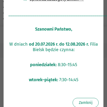
Skalowanie treści
100
%
Czcionka
100
%
Wysokość linii
100
%
_____________________________________________
Odstęp liter
100
%
Szanowni Państwo,
e-Bank
W dniach
od 20.07.2026 r. do 12.08.2026
r.
Filia
Bielsk będzie czynna:
Informacje o stawkach referencyjnych
poniedziałek:
8:30–15:45
Informacja o stawkach referencyjnych
wtorek–piątek:
7:30–14:45
Stawka WIBOR
(ang. Warsaw Interbank Offered Rate)
określana jest jako referencyjna wysokość pożyczek na
polskim rynku międzybankowym; stawka wyznaczana jest
jako średnia arytmetyczna wielkości oprocentowania
Zamknij
podawanych przez największe banki działające w Polsce,