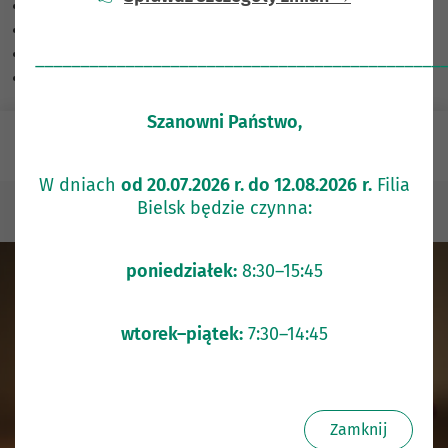
Skalowanie treści
100
%
Czcionka
100
%
Wysokość linii
100
%
_____________________________________________
Odstęp liter
100
%
Szanowni Państwo,
e-Bank
W dniach
od 20.07.2026 r. do 12.08.2026
r.
Filia
Bielsk będzie czynna:
Klienci indywidualni
Lokaty terminowe
poniedziałek:
8:30–15:45
wtorek–piątek:
7:30–14:45
Zamknij