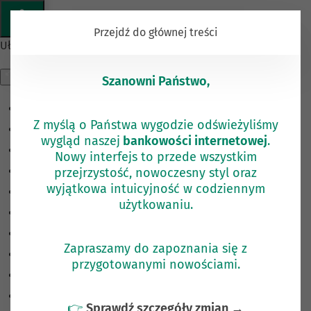
KOMUNIKAT
Przejdź do głównej treści
Ułatwienia dostępu
Szanowni Państwo,
Odwróć kolory
Z myślą o Państwa wygodzie odświeżyliśmy
Monochromatyczny
wygląd naszej
bankowości internetowej
.
Ciemny kontrast
Nowy interfejs to przede wszystkim
przejrzystość, nowoczesny styl oraz
Jasny kontrast
wyjątkowa intuicyjność w codziennym
Niskie nasycenie
użytkowaniu.
Wysokie nasycenie
Zaznacz linki
Zapraszamy do zapoznania się z
Zaznacz nagłówki
przygotowanymi nowościami.
Czytnik ekranu
Tryb czytania
👉
Sprawdź szczegóły zmian →