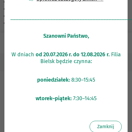
Skalowanie treści
100
%
Czcionka
100
%
Wysokość linii
100
%
_____________________________________________
Odstęp liter
100
%
Szanowni Państwo,
e-Bank
W dniach
od 20.07.2026 r. do 12.08.2026
r.
Filia
Bielsk będzie czynna:
Ład Korporacyjny
poniedziałek:
8:30–15:45
Ład Korporacyjny
wtorek–piątek:
7:30–14:45
Polityka Ładu Korporacyjnego
Polityka ładu korporacyjnego (PDF)
Zamknij