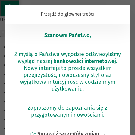
KOMUNIKAT
Przejdź do głównej treści
Ułatwienia dostępu
Szanowni Państwo,
Odwróć kolory
Z myślą o Państwa wygodzie odświeżyliśmy
Monochromatyczny
wygląd naszej
bankowości internetowej
.
Ciemny kontrast
Nowy interfejs to przede wszystkim
przejrzystość, nowoczesny styl oraz
Jasny kontrast
wyjątkowa intuicyjność w codziennym
Niskie nasycenie
użytkowaniu.
Wysokie nasycenie
Zaznacz linki
Zapraszamy do zapoznania się z
Zaznacz nagłówki
przygotowanymi nowościami.
Czytnik ekranu
Tryb czytania
👉
Sprawdź szczegóły zmian →