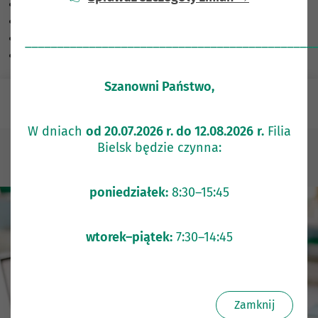
Skalowanie treści
100
%
Czcionka
100
%
Wysokość linii
100
%
_____________________________________________
Odstęp liter
100
%
Szanowni Państwo,
e-Bank
W dniach
od 20.07.2026 r. do 12.08.2026
r.
Filia
Bielsk będzie czynna:
Klienci indywidualni
Inne usługi
Program Dobry
Start
poniedziałek:
8:30–15:45
wtorek–piątek:
7:30–14:45
Zamknij