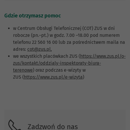
Gdzie otrzymasz pomoc
w Centrum Obsługi Telefonicznej (COT) ZUS w dni
robocze (pn.–pt.) w godz. 7.00 –18.00 pod numerem
telefonu 22 560 16 00 lub za pośrednictwem maila na
adres:
cot@zus.pl
,
we wszystkich placówkach ZUS (
https://www.zus.pl/o-
zus/kontakt/oddzialy-inspektoraty-biura-
terenowe
) oraz podczas e-wizyty w
ZUS (
https://www.zus.pl/e-wizyta
)
Skontaktuj się z nami.
Zadzwoń do nas