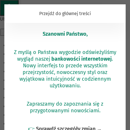
KOMUNIKAT
Przejdź do głównej treści
Ułatwienia dostępu
Szanowni Państwo,
Odwróć kolory
Z myślą o Państwa wygodzie odświeżyliśmy
Monochromatyczny
wygląd naszej
bankowości internetowej
.
Ciemny kontrast
Nowy interfejs to przede wszystkim
przejrzystość, nowoczesny styl oraz
Jasny kontrast
wyjątkowa intuicyjność w codziennym
Niskie nasycenie
użytkowaniu.
Wysokie nasycenie
Zaznacz linki
Zapraszamy do zapoznania się z
Zaznacz nagłówki
przygotowanymi nowościami.
Czytnik ekranu
Tryb czytania
👉
Sprawdź szczegóły zmian →