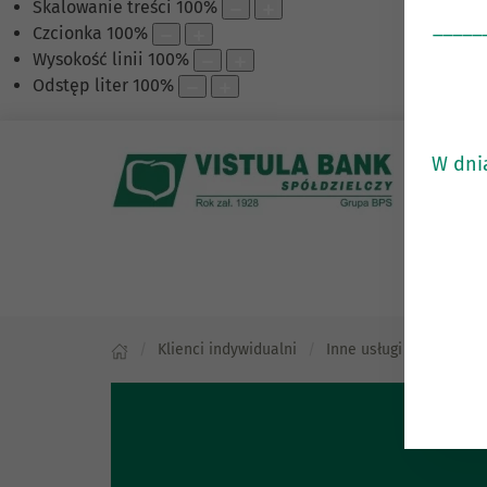
Skalowanie treści
100
%
_____
Czcionka
100
%
Wysokość linii
100
%
Odstęp liter
100
%
W dni
Klienci indywidualni
Inne usługi
Skup i 