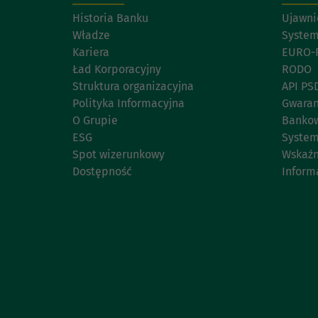
Historia Banku
Ujawni
Władze
System
Kariera
EURO-
Ład Korporacyjny
RODO
Struktura organizacyjna
API PS
Polityka Informacyjna
Gwaran
O Grupie
Bankow
ESG
System
Spot wizerunkowy
Wskaźn
Dostępność
Inform