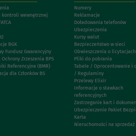
enia
Numery
 kontroli wewnętrznej
Reklamacje
FATCA
Doładowania telefonów
Ubezpieczenia
D2
Kursy walut
cje BGK
Bezpieczeństwo w sieci
y Fundusz Gwarancyjny
Obwieszczenia o licytacjach
 Ochrony Zrzeszenia BPS
Pliki do pobrania
iki Referencyjne (BMR)
Tabele / Oprocentowanie i 
acja dla Członków BS
/ Regulaminy
Przelewy Elixir
Informacje o stawkach
referencyjnych
Zastrzeganie kart i dokume
Ubezpieczenie Pakiet Bezp
Karta
Nieruchomości na sprzedaż