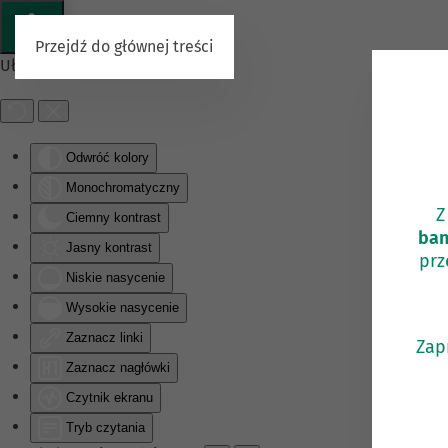
Przejdź do głównej treści
Ułatwienia dostępu
Odwróć kolory
Monochromatyczny
Z
Ciemny kontrast
ban
Jasny kontrast
prz
Niskie nasycenie
Wysokie nasycenie
Zaznacz linki
Zap
Zaznacz nagłówki
Czytnik ekranu
Tryb czytania