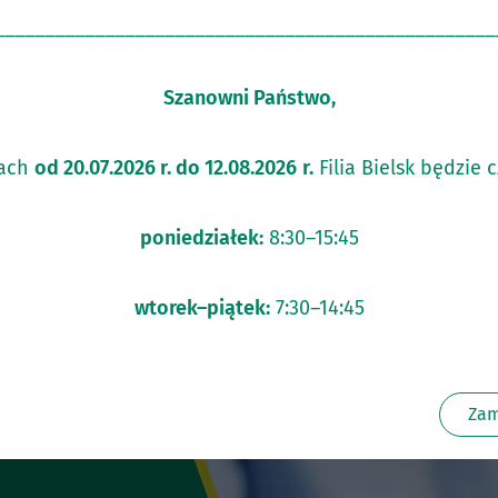
__________________________________________________
Szanowni Państwo,
ach
od 20.07.2026 r. do 12.08.2026
r.
Filia Bielsk będzie 
poniedziałek:
8:30–15:45
KLIENCI INDYWIDUALN
wtorek–piątek:
7:30–14:45
sprzedaż walut obcych
Zam