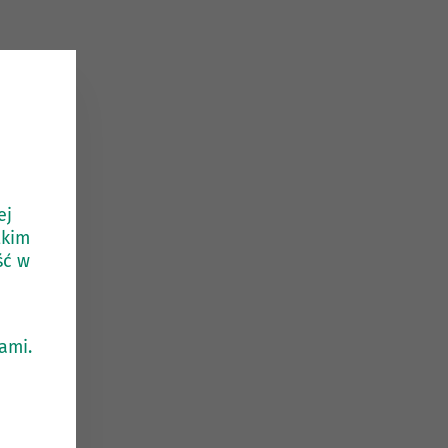
ej
tkim
ść w
ami.