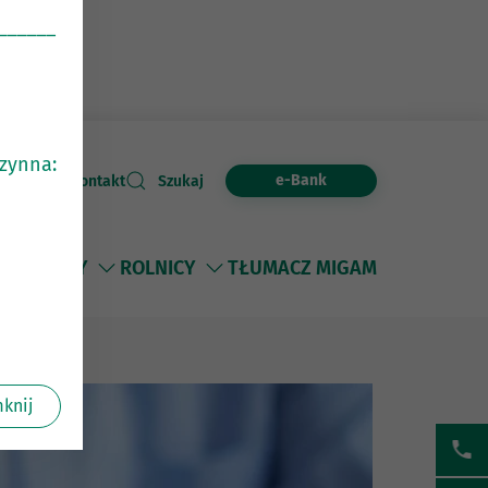
______
czynna:
e-Bank
Kontakt
Szukaj
I
FIRMY
ROLNICY
TŁUMACZ MIGAM
knij