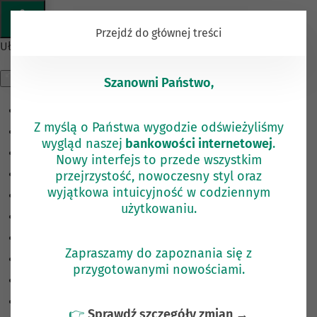
KOMUNIKAT
Przejdź do głównej treści
Ułatwienia dostępu
Szanowni Państwo,
Odwróć kolory
Z myślą o Państwa wygodzie odświeżyliśmy
Monochromatyczny
wygląd naszej
bankowości internetowej
.
Ciemny kontrast
Nowy interfejs to przede wszystkim
przejrzystość, nowoczesny styl oraz
Jasny kontrast
wyjątkowa intuicyjność w codziennym
Niskie nasycenie
użytkowaniu.
Wysokie nasycenie
Zaznacz linki
Zapraszamy do zapoznania się z
Zaznacz nagłówki
przygotowanymi nowościami.
Czytnik ekranu
Tryb czytania
👉
Sprawdź szczegóły zmian →