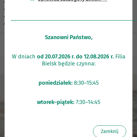
Skalowanie treści
100
%
Czcionka
100
%
Wysokość linii
100
%
_____________________________________________
Odstęp liter
100
%
Szanowni Państwo,
e-Bank
W dniach
od 20.07.2026 r. do 12.08.2026
r.
Filia
Bielsk będzie czynna:
Klienci indywidualni
Rachunki
Konto 800 plus
poniedziałek:
8:30–15:45
wtorek–piątek:
7:30–14:45
Zamknij